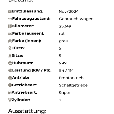
Erstzulassung
:
Nov/2024
Fahrzeugzustand
:
Gebrauchtwagen
Kilometer
:
25349
Farbe (aussen)
:
rot
Farbe (innen)
:
grau
Türen
:
5
Sitze
:
5
Hubraum
:
999
Leistung (KW / PS)
:
84 / 114
Antrieb
:
Frontantrieb
Getriebeart
:
Schaltgetriebe
Antriebsart
:
Super
Zylinder
:
3
Ausstattung
: