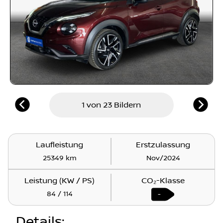
1 von 23 Bildern
Laufleistung
Erstzulassung
25349 km
Nov/2024
Leistung (KW / PS)
CO₂-Klasse
84 / 114
-
Details
: