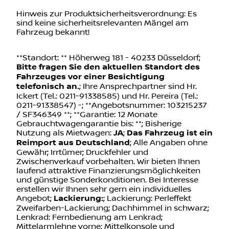
Hinweis zur Produktsicherheitsverordnung: Es
sind keine sicherheitsrelevanten Mängel am
Fahrzeug bekannt!
**Standort: ** Höherweg 181 - 40233 Düsseldorf;
Bitte fragen Sie den aktuellen Standort des
Fahrzeuges vor einer Besichtigung
telefonisch an.
; Ihre Ansprechpartner sind Hr.
Ickert (Tel.: 0211-91338585) und Hr. Pereira (Tel.:
0211-91338547) -; **Angebotsnummer: 103215237
/ SF346349 **; **Garantie: 12 Monate
Gebrauchtwagengarantie bis: **; Bisherige
Nutzung als Mietwagen:
JA
;
Das Fahrzeug ist ein
Reimport aus Deutschland
; Alle Angaben ohne
Gewähr; Irrtümer; Druckfehler und
Zwischenverkauf vorbehalten. Wir bieten Ihnen
laufend attraktive Finanzierungsmöglichkeiten
und günstige Sonderkonditionen. Bei Interesse
erstellen wir Ihnen sehr gern ein individuelles
Angebot;
Lackierung:
; Lackierung: Perleffekt
Zweifarben-Lackierung; Dachhimmel in schwarz;
Lenkrad: Fernbedienung am Lenkrad;
Mittelarmlehne vorne; Mittelkonsole und