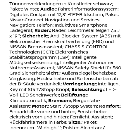
Türinnenverkleidungen in Kunstleder schwarz;
Paket: Winter;
Audio:
; Fahrerinformationssystem:
Digitales Cockpit mit 12,3''-TFT-Bildschirm; Paket:
NissanConnect Navigation und Services
Navigation; Telefon: Induktives Smartphone-
Ladegerät;
Räder:
; Räder: Leichtmetallfelgen 7,5 J
x 19'';
Sicherheit:
; Anti-Blockier-System (ABS) mit
elektronischer Bremskraftverteilung (EBD) und
NISSAN Bremsassistent; CHASSIS CONTROL
Technologien (CCT); Elektronisches
Stabilitätsprogramm (ESP); Intelligente
Müdigkeitserkennung; Intelligenter Autonomer
Notbrems-Assistent; NISSAN Safety Shield für 360
Grad Sicherheit;
Sicht:
; Außenspiegel beheizbar;
Verglasung: Heckscheibe und Seitenscheiben ab
der B-Säule verdunkelt;
Verriegelung:
; Intelligent
Key mit Start/Stopp Knopf;
Beleuchtung:
; LED-
Voll-LED Scheinwerfer;
Belüftung:
;
Klimaautomatik;
Bremsen:
; Berganfahr-
Assistent;
Motor:
; Start-/Stopp System;
Komfort:
;
Einparkhilfe vorne und hinten; Fensterheber
elektrisch vorn und hinten; Fernlicht-Assistent;
Rückfahrkamera in Farbe;
Sitze:
; Paket:
Innenraum ''Midnight''; Polster: Alcantara/