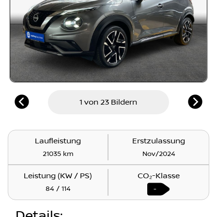
1 von 23 Bildern
Laufleistung
Erstzulassung
21035 km
Nov/2024
Leistung (KW / PS)
CO₂-Klasse
84 / 114
-
Details
: