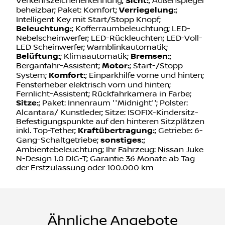
Verkehrszeichenerkennung;
Sicht:
; Außenspiegel
beheizbar; Paket: Komfort;
Verriegelung:
;
Intelligent Key mit Start/Stopp Knopf;
Beleuchtung:
; Kofferraumbeleuchtung; LED-
Nebelscheinwerfer; LED-Rückleuchten; LED-Voll-
LED Scheinwerfer; Warnblinkautomatik;
Belüftung:
; Klimaautomatik;
Bremsen:
;
Berganfahr-Assistent;
Motor:
; Start-/Stopp
System;
Komfort:
; Einparkhilfe vorne und hinten;
Fensterheber elektrisch vorn und hinten;
Fernlicht-Assistent; Rückfahrkamera in Farbe;
Sitze:
; Paket: Innenraum ''Midnight''; Polster:
Alcantara/ Kunstleder; Sitze: ISOFIX-Kindersitz-
Befestigungspunkte auf den hinteren Sitzplätzen
inkl. Top-Tether;
Kraftübertragung:
; Getriebe: 6-
Gang-Schaltgetriebe;
sonstiges:
;
Ambientebeleuchtung; Ihr Fahrzeug: Nissan Juke
N-Design 1.0 DIG-T; Garantie 36 Monate ab Tag
der Erstzulassung oder 100.000 km
Ähnliche Angebote