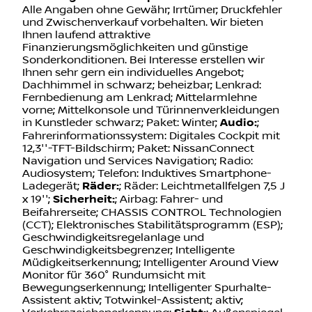
Alle Angaben ohne Gewähr; Irrtümer; Druckfehler
und Zwischenverkauf vorbehalten. Wir bieten
Ihnen laufend attraktive
Finanzierungsmöglichkeiten und günstige
Sonderkonditionen. Bei Interesse erstellen wir
Ihnen sehr gern ein individuelles Angebot;
Dachhimmel in schwarz; beheizbar; Lenkrad:
Fernbedienung am Lenkrad; Mittelarmlehne
vorne; Mittelkonsole und Türinnenverkleidungen
in Kunstleder schwarz; Paket: Winter;
Audio:
;
Fahrerinformationssystem: Digitales Cockpit mit
12,3''-TFT-Bildschirm; Paket: NissanConnect
Navigation und Services Navigation; Radio:
Audiosystem; Telefon: Induktives Smartphone-
Ladegerät;
Räder:
; Räder: Leichtmetallfelgen 7,5 J
x 19'';
Sicherheit:
; Airbag: Fahrer- und
Beifahrerseite; CHASSIS CONTROL Technologien
(CCT); Elektronisches Stabilitätsprogramm (ESP);
Geschwindigkeitsregelanlage und
Geschwindigkeitsbegrenzer; Intelligente
Müdigkeitserkennung; Intelligenter Around View
Monitor für 360° Rundumsicht mit
Bewegungserkennung; Intelligenter Spurhalte-
Assistent aktiv; Totwinkel-Assistent; aktiv;