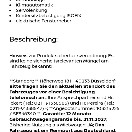
Klimaautomatik
Servolenkung
Kindersitzbefestigung ISOFIX
elektrische Fensterheber
Beschreibung
:
Hinweis zur Produktsicherheitsverordnung: Es
sind keine sicherheitsrelevanten Mängel am
Fahrzeug bekannt!
**Standort: ** Höherweg 181 - 40233 Düsseldorf;
Bitte fragen Sie den aktuellen Standort des
Fahrzeuges vor einer Besichtigung
telefonisch an.
; Ihre Ansprechpartner sind Hr.
Ickert (Tel.: 0211-91338585) und Hr. Pereira (Tel.:
0211-91338547) -; **Angebotsnummer: 103215225
/ SF346340 **;
Garantie: 12 Monate
Gebrauchtwagengarantie bis: 21.11.2027
;
Bisherige Nutzung als Mietwagen:
JA
;
Das
Fahrzeug ist ein Reimport aus Deutschland
;