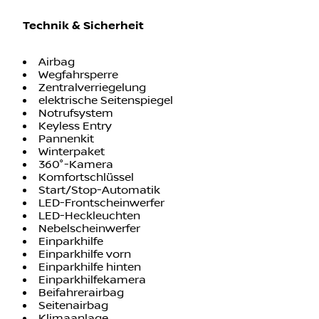
Technik & Sicherheit
Airbag
Wegfahrsperre
Zentralverriegelung
elektrische Seitenspiegel
Notrufsystem
Keyless Entry
Pannenkit
Winterpaket
360°-Kamera
Komfortschlüssel
Start/Stop-Automatik
LED-Frontscheinwerfer
LED-Heckleuchten
Nebelscheinwerfer
Einparkhilfe
Einparkhilfe vorn
Einparkhilfe hinten
Einparkhilfekamera
Beifahrerairbag
Seitenairbag
Klimaanlage