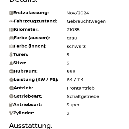
Erstzulassung
:
Nov/2024
Fahrzeugzustand
:
Gebrauchtwagen
Kilometer
:
21035
Farbe (aussen)
:
grau
Farbe (innen)
:
schwarz
Türen
:
5
Sitze
:
5
Hubraum
:
999
Leistung (KW / PS)
:
84 / 114
Antrieb
:
Frontantrieb
Getriebeart
:
Schaltgetriebe
Antriebsart
:
Super
Zylinder
:
3
Ausstattung
: