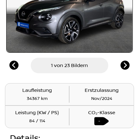
1 von 23 Bildern
Laufleistung
Erstzulassung
34367 km
Nov/2024
Leistung (KW / PS)
CO₂-Klasse
84 / 114
-
Details
: