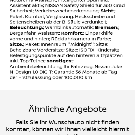
Notbrems-Assistent; Intelligenter Spurhalte-
Assistent aktiv; NISSAN Safety Shield für 360 Grad
Sicherheit; Verkehrszeichenerkennung;
Sicht:
;
Paket: Komfort; Verglasung: Heckscheibe und
Seitenscheiben ab der B-Säule verdunkelt;
Beleuchtung:
; Warnblinkautomatik;
Bremsen:
;
Berganfahr-Assistent;
Komfort:
; Einparkhilfe
vorne und hinten; Rückfahrkamera in Farbe;
Sitze:
; Paket: Innenraum ''Midnight''; Sitze:
Beheizbare Vordersitze; Sitze: ISOFIX-Kindersitz-
Befestigungspunkte auf den hinteren Sitzplätzen
inkl. Top-Tether;
sonstiges:
;
Ambientebeleuchtung; Ihr Fahrzeug: Nissan Juke
N-Design 1.0 DIG-T; Garantie 36 Monate ab Tag
der Erstzulassung oder 100.000 km
Ähnliche Angebote
Falls Sie Ihr Wunschauto nicht finden
konnten, können wir Ihnen vielleicht hiermit