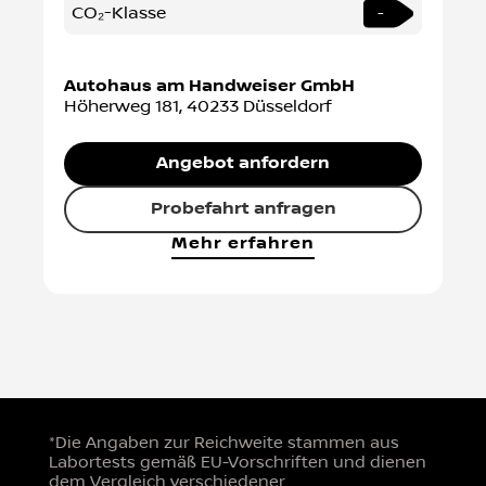
CO₂-Klasse
-
Autohaus am Handweiser GmbH
Höherweg 181
,
40233
Düsseldorf
Angebot anfordern
Probefahrt anfragen
Mehr erfahren
*Die Angaben zur Reichweite stammen aus
Labortests gemäß EU-Vorschriften und dienen
dem Vergleich verschiedener