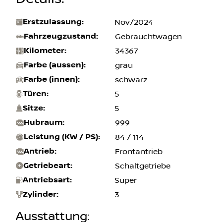
Erstzulassung
:
Nov/2024
Fahrzeugzustand
:
Gebrauchtwagen
Kilometer
:
34367
Farbe (aussen)
:
grau
Farbe (innen)
:
schwarz
Türen
:
5
Sitze
:
5
Hubraum
:
999
Leistung (KW / PS)
:
84 / 114
Antrieb
:
Frontantrieb
Getriebeart
:
Schaltgetriebe
Antriebsart
:
Super
Zylinder
:
3
Ausstattung
: