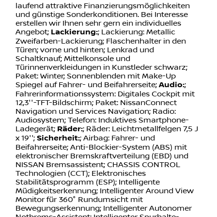
laufend attraktive Finanzierungsmöglichkeiten
und günstige Sonderkonditionen. Bei Interesse
erstellen wir Ihnen sehr gern ein individuelles
Angebot;
Lackierung:
; Lackierung: Metallic
Zweifarben-Lackierung; Flaschenhalter in den
Türen; vorne und hinten; Lenkrad und
Schaltknauf; Mittelkonsole und
Türinnenverkleidungen in Kunstleder schwarz;
Paket: Winter; Sonnenblenden mit Make-Up
Spiegel auf Fahrer- und Beifahrerseite;
Audio:
;
Fahrerinformationssystem: Digitales Cockpit mit
12,3''-TFT-Bildschirm; Paket: NissanConnect
Navigation und Services Navigation; Radio:
Audiosystem; Telefon: Induktives Smartphone-
Ladegerät;
Räder:
; Räder: Leichtmetallfelgen 7,5 J
x 19'';
Sicherheit:
; Airbag: Fahrer- und
Beifahrerseite; Anti-Blockier-System (ABS) mit
elektronischer Bremskraftverteilung (EBD) und
NISSAN Bremsassistent; CHASSIS CONTROL
Technologien (CCT); Elektronisches
Stabilitätsprogramm (ESP); Intelligente
Müdigkeitserkennung; Intelligenter Around View
Monitor für 360° Rundumsicht mit
Bewegungserkennung; Intelligenter Autonomer