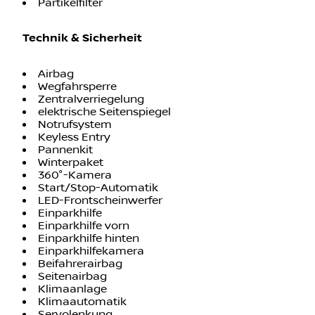
Partikelfilter
Technik & Sicherheit
Airbag
Wegfahrsperre
Zentralverriegelung
elektrische Seitenspiegel
Notrufsystem
Keyless Entry
Pannenkit
Winterpaket
360°-Kamera
Start/Stop-Automatik
LED-Frontscheinwerfer
Einparkhilfe
Einparkhilfe vorn
Einparkhilfe hinten
Einparkhilfekamera
Beifahrerairbag
Seitenairbag
Klimaanlage
Klimaautomatik
Servolenkung