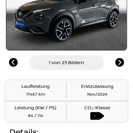
1 von 23 Bildern
Laufleistung
Erstzulassung
17467 km
Nov/2024
Leistung (KW / PS)
CO₂-Klasse
84 / 114
-
Details
: