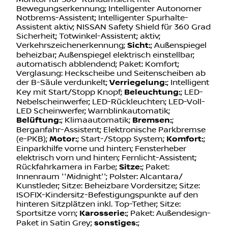
Bewegungserkennung; Intelligenter Autonomer
Notbrems-Assistent; Intelligenter Spurhalte-
Assistent aktiv; NISSAN Safety Shield für 360 Grad
Sicherheit; Totwinkel-Assistent; aktiv;
Verkehrszeichenerkennung;
Sicht:
; Außenspiegel
beheizbar; Außenspiegel elektrisch einstellbar;
automatisch abblendend; Paket: Komfort;
Verglasung: Heckscheibe und Seitenscheiben ab
der B-Säule verdunkelt;
Verriegelung:
; Intelligent
Key mit Start/Stopp Knopf;
Beleuchtung:
; LED-
Nebelscheinwerfer; LED-Rückleuchten; LED-Voll-
LED Scheinwerfer; Warnblinkautomatik;
Belüftung:
; Klimaautomatik;
Bremsen:
;
Berganfahr-Assistent; Elektronische Parkbremse
(e-PKB);
Motor:
; Start-/Stopp System;
Komfort:
;
Einparkhilfe vorne und hinten; Fensterheber
elektrisch vorn und hinten; Fernlicht-Assistent;
Rückfahrkamera in Farbe;
Sitze:
; Paket:
Innenraum ''Midnight''; Polster: Alcantara/
Kunstleder; Sitze: Beheizbare Vordersitze; Sitze:
ISOFIX-Kindersitz-Befestigungspunkte auf den
hinteren Sitzplätzen inkl. Top-Tether; Sitze:
Sportsitze vorn;
Karosserie:
; Paket: Außendesign-
Paket in Satin Grey;
sonstiges:
;