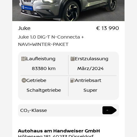
Juke
€ 13 990
Juke 1.0 DIG-T N-Connecta +
NAVI+WINTER-PAKET
Laufleistung
Erstzulassung
83380 km
März/2024
Getriebe
Antriebsart
Schaltgetriebe
Super
CO₂-Klasse
-
Autohaus am Handweiser GmbH
Höherweg 181
,
40233
Düsseldorf