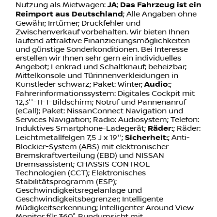
Nutzung als Mietwagen:
JA
;
Das Fahrzeug ist ein
Reimport aus Deutschland
; Alle Angaben ohne
Gewähr; Irrtümer; Druckfehler und
Zwischenverkauf vorbehalten. Wir bieten Ihnen
laufend attraktive Finanzierungsmöglichkeiten
und günstige Sonderkonditionen. Bei Interesse
erstellen wir Ihnen sehr gern ein individuelles
Angebot; Lenkrad und Schaltknauf; beheizbar;
Mittelkonsole und Türinnenverkleidungen in
Kunstleder schwarz; Paket: Winter;
Audio:
;
Fahrerinformationssystem: Digitales Cockpit mit
12,3''-TFT-Bildschirm; Notruf und Pannenanruf
(eCall); Paket: NissanConnect Navigation und
Services Navigation; Radio: Audiosystem; Telefon:
Induktives Smartphone-Ladegerät;
Räder:
; Räder:
Leichtmetallfelgen 7,5 J x 19'';
Sicherheit:
; Anti-
Blockier-System (ABS) mit elektronischer
Bremskraftverteilung (EBD) und NISSAN
Bremsassistent; CHASSIS CONTROL
Technologien (CCT); Elektronisches
Stabilitätsprogramm (ESP);
Geschwindigkeitsregelanlage und
Geschwindigkeitsbegrenzer; Intelligente
Müdigkeitserkennung; Intelligenter Around View
Monitor für 360° Rundumsicht mit