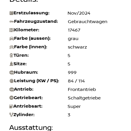
Erstzulassung
:
Nov/2024
Fahrzeugzustand
:
Gebrauchtwagen
Kilometer
:
17467
Farbe (aussen)
:
grau
Farbe (innen)
:
schwarz
Türen
:
5
Sitze
:
5
Hubraum
:
999
Leistung (KW / PS)
:
84 / 114
Antrieb
:
Frontantrieb
Getriebeart
:
Schaltgetriebe
Antriebsart
:
Super
Zylinder
:
3
Ausstattung
: