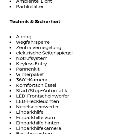
Ambiente-Licht
Partikelfilter
Technik & Sicherheit
Airbag
Wegfahrsperre
Zentralverriegelung
elektrische Seitenspiegel
Notrufsystem
Keyless Entry
Pannenkit
Winterpaket
360°-Kamera
Komfortschlüssel
Start/Stop-Automatik
LED-Frontscheinwerfer
LED-Heckleuchten
Nebelscheinwerfer
Einparkhilfe
Einparkhilfe vorn
Einparkhilfe hinten
Einparkhilfekamera
Beifahrerairbag