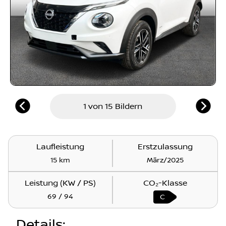
1 von 15 Bildern
Laufleistung
Erstzulassung
15 km
März/2025
Leistung (KW / PS)
CO₂-Klasse
69 / 94
C
Details
: