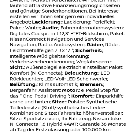
Zwischenverkauf vorbehalten. Wir bieten Ihnen
laufend attraktive Finanzierungsmöglichkeiten
und günstige Sonderkonditionen. Bei Interesse
erstellen wir Ihnen sehr gern ein individuelles
Angebot;
Lackierung:
; Lackierung: Perleffekt;
Paket: Winter;
Audio:
; Fahrerinformationssystem:
Digitales Cockpit mit 12,3''-TFT-Bildschirm; Paket:
NissanConnect Navigation und Services
Navigation; Radio: Audiosystem;
Räder:
; Räder:
Leichtmetallfelgen 7 J x 17'';
Sicherheit:
;
Intelligente Müdigkeitserkennung;
Verkehrszeichenerkennung; Wegfahrsperre;
Sicht:
; Außenspiegel elektrisch einstellbar; Paket:
Komfort (N-Connecta);
Beleuchtung:
; LED-
Rückleuchten; LED-Voll-LED Scheinwerfer;
Belüftung:
; Klimaautomatik;
Bremsen:
;
Berganfahr-Assistent;
Motor:
; e-Pedal Step für
das ''One-Pedal-Driving'';
Komfort:
; Einparkhilfe
vorne und hinten;
Sitze:
; Polster: Synthetische
Teilledersitze (Stoff/synthetisches Leder-
Kombination); Sitze: Fahrersitz höhenverstellbar;
Sitze: Sportsitze vorn; Ihr Fahrzeug: Nissan Juke
N-Connecta 1.6 Hybrid 4AMT; Garantie 36 Monate
ab Tag der Erstzulassung oder 100.000 km