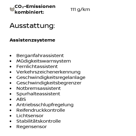
CO₂-Emissionen
111 g/km
kombiniert
:
Ausstattung
:
Assistenzsysteme
Berganfahrassistent
Müdigkeitswarnsystem
Fernlichtassistent
Verkehrszeichenerkennung
Geschwindigkeitsregelanlage
Geschwindigkeitsbegrenzer
Notbremsassistent
Spurhalteassistent
ABS
Antriebsschlupfregelung
Reifendruckkontrolle
Lichtsensor
Stabilitätskontrolle
Regensensor