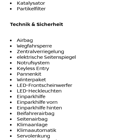
Katalysator
Partikelfilter
Technik & Sicherheit
Airbag
Wegfahrsperre
Zentralverriegelung
elektrische Seitenspiegel
Notrufsystem
Keyless Entry
Pannenkit
Winterpaket
LED-Frontscheinwerfer
LED-Heckleuchten
Einparkhilfe
Einparkhilfe vorn
Einparkhilfe hinten
Beifahrerairbag
Seitenairbag
Klimaanlage
Klimaautomatik
Servolenkung