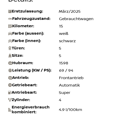
Erstzulassung
:
März/2025
Fahrzeugzustand
:
Gebrauchtwagen
Kilometer
:
15
Farbe (aussen)
:
weiß
Farbe (innen)
:
schwarz
Türen
:
5
Sitze
:
5
Hubraum
:
1598
Leistung (KW / PS)
:
69 / 94
Antrieb
:
Frontantrieb
Getriebeart
:
Automatik
Antriebsart
:
Super
Zylinder
:
4
Energieverbrauch
4.9 l/100km
kombiniert
: