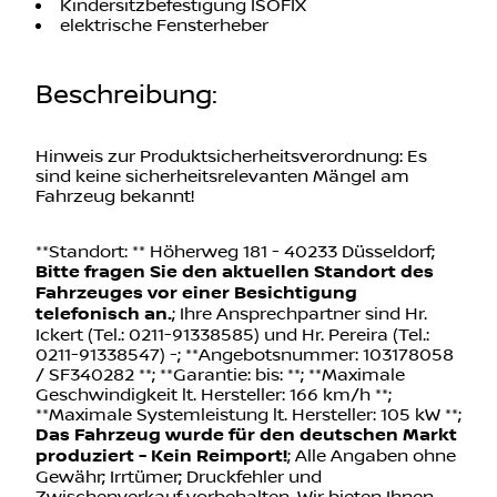
Kindersitzbefestigung ISOFIX
elektrische Fensterheber
Beschreibung
:
Hinweis zur Produktsicherheitsverordnung: Es
sind keine sicherheitsrelevanten Mängel am
Fahrzeug bekannt!
**Standort: ** Höherweg 181 - 40233 Düsseldorf;
Bitte fragen Sie den aktuellen Standort des
Fahrzeuges vor einer Besichtigung
telefonisch an.
; Ihre Ansprechpartner sind Hr.
Ickert (Tel.: 0211-91338585) und Hr. Pereira (Tel.:
0211-91338547) -; **Angebotsnummer: 103178058
/ SF340282 **; **Garantie: bis: **; **Maximale
Geschwindigkeit lt. Hersteller: 166 km/h **;
**Maximale Systemleistung lt. Hersteller: 105 kW **;
Das Fahrzeug wurde für den deutschen Markt
produziert - Kein Reimport!
; Alle Angaben ohne
Gewähr; Irrtümer; Druckfehler und